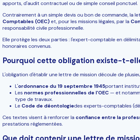
apports, d'audit contractuel ou de simple conseil ponctuel.
Contrairement à un simple devis ou bon de commande, la lett
Comptables (OEC)
et, pour les missions légales, par la
Com
responsabilité civile professionnelle.
Elle protège les deux parties : l'expert-comptable en délimit
honoraires convenus.
Pourquoi cette obligation existe-t-ell
L'obligation d'établir une lettre de mission découle de plusie
L'
ordonnance du 19 septembre 1945
portant institu
Les
normes professionnelles de l'OEC
— et notammen
type de travaux.
Le
Code de déontologie
des experts-comptables (décr
Ces textes visent à renforcer la
confiance entre la profes
prestations réglementées.
Que doit contenir une lettre de missio