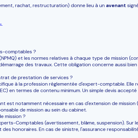
tement, rachat, restructuration) donne lieu à un
avenant
sign
→
rts-comptables ?
é (NPMQ) et les normes relatives à chaque type de mission (co
e démarrage des travaux. Cette obligation concerne aussi bien 
ntrat de prestation de services ?
fique à la profession réglementée d'expert-comptable. Elle r
OEC) en termes de contenu minimum. Un simple devis accepté n
?
ant est notamment nécessaire en cas d'extension de mission (aj
onsable de mission au sein du cabinet.
de mission ?
Experts-Comptables (avertissement, blâme, suspension). Sur le pl
 des honoraires. En cas de sinistre, l'assurance responsabilité 