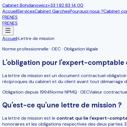
Cabinet Bohdanowicz
+33 1 82 83 14 00
Accueil
Services
Cabinet Garches
Pourquoi nous ?
Cabinet c
FR
EN
ES
FR
EN
ES
Accueil
›
Lettre de mission
Norme professionnelle · OEC · Obligation légale
L'obligation pour l'expert-comptable 
La lettre de mission est un document contractuel obligatoir
réciproques du cabinet et du client avant tout démarrage d
Obligation depuis 1994
Norme NPMQ · OEC
Valeur contractue
Qu'est-ce qu'une lettre de mission ?
La lettre de mission est le
contrat qui lie l'expert-compta
honoraires et les obligations respectives des deux parties