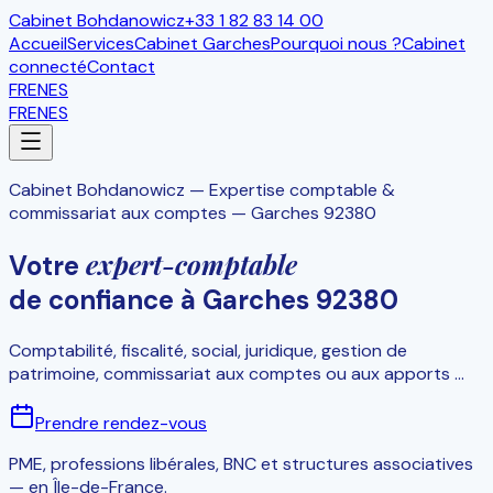
Cabinet Bohdanowicz
+33 1 82 83 14 00
Accueil
Services
Cabinet Garches
Pourquoi nous ?
Cabinet
connecté
Contact
FR
EN
ES
FR
EN
ES
Cabinet Bohdanowicz
—
Expertise comptable &
commissariat aux comptes — Garches 92380
expert-comptable
Votre
de confiance à Garches 92380
Comptabilité, fiscalité, social, juridique, gestion de
patrimoine, commissariat aux comptes ou aux apports ...
Prendre rendez-vous
PME, professions libérales, BNC et structures associatives
— en Île-de-France.