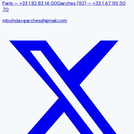
Paris —
+33 1 82 83 14 00
Garches (92)
—
+33 1 47 95 50
70
mbohda+garches@gmail.com