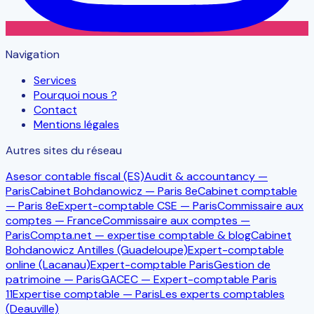
Navigation
Services
Pourquoi nous ?
Contact
Mentions légales
Autres sites du réseau
Asesor contable fiscal (ES)
Audit & accountancy —
Paris
Cabinet Bohdanowicz — Paris 8e
Cabinet comptable
— Paris 8e
Expert-comptable CSE — Paris
Commissaire aux
comptes — France
Commissaire aux comptes —
Paris
Compta.net — expertise comptable & blog
Cabinet
Bohdanowicz Antilles (Guadeloupe)
Expert-comptable
online (Lacanau)
Expert-comptable Paris
Gestion de
patrimoine — Paris
GACEC — Expert-comptable Paris
11
Expertise comptable — Paris
Les experts comptables
(Deauville)