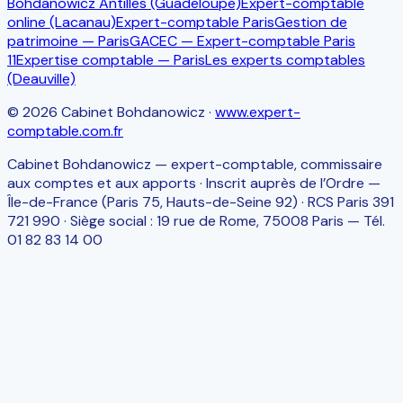
Bohdanowicz Antilles (Guadeloupe)
Expert-comptable
online (Lacanau)
Expert-comptable Paris
Gestion de
patrimoine — Paris
GACEC — Expert-comptable Paris
11
Expertise comptable — Paris
Les experts comptables
(Deauville)
©
2026
Cabinet Bohdanowicz
·
www.expert-
comptable.com.fr
Cabinet Bohdanowicz — expert-comptable, commissaire
aux comptes et aux apports · Inscrit auprès de l’Ordre —
Île-de-France (Paris 75, Hauts-de-Seine 92) · RCS Paris 391
721 990 · Siège social : 19 rue de Rome, 75008 Paris — Tél.
01 82 83 14 00