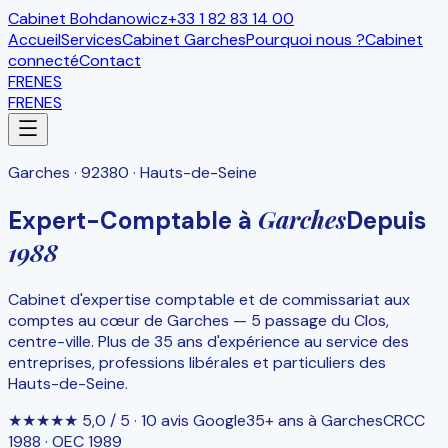
Cabinet Bohdanowicz
+33 1 82 83 14 00
Accueil
Services
Cabinet Garches
Pourquoi nous ?
Cabinet
connecté
Contact
FR
EN
ES
FR
EN
ES
Garches · 92380 · Hauts-de-Seine
Garches
Expert-Comptable à
Depuis
1988
Cabinet d'expertise comptable et de commissariat aux
comptes au cœur de Garches — 5 passage du Clos,
centre-ville. Plus de 35 ans d'expérience au service des
entreprises, professions libérales et particuliers des
Hauts-de-Seine.
★★★★★ 5,0 / 5 · 10 avis Google
35+ ans à Garches
CRCC
1988 · OEC 1989